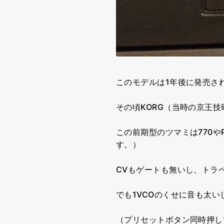
このモデルは1年後に発売される
その頃KORG（当時の京王技
この前期型のツマミは770や
す。）
CVもゲートも無いし、トラ
でも1VCOのくせに音も太い
（プリセットボタン同時押し