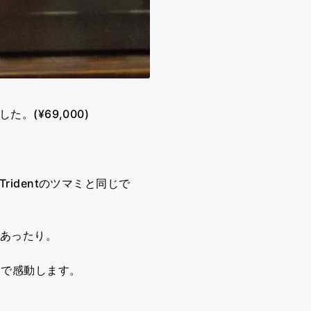
。(¥69,000)
、
identのツマミと同じで
があったり。
けで感動します。