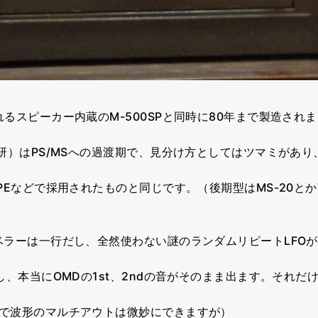
スピーカー内蔵のM-500SPと同時に80年まで製造されました
研）はPS/MSへの過渡期で、見分け方としてはツマミがあり
PEなどで採用されたものと同じです。（後期型はMS-20とかTr
ベラーは一行だし、全然使わない謎のランダムリピートLFO
し、本当にOMDの1st、2ndの音がそのまま出ます。それだ
で波形のマルチアウトは微妙にできますが）