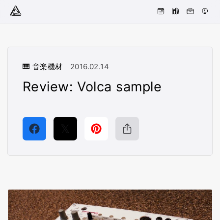
🎹 音楽機材
2016.02.14
Review: Volca sample
𝕏