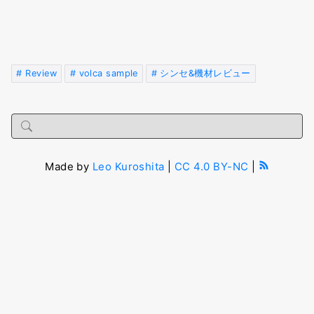
Review
volca sample
シンセ&機材レビュー
Made by
Leo Kuroshita
|
CC 4.0 BY-NC
|